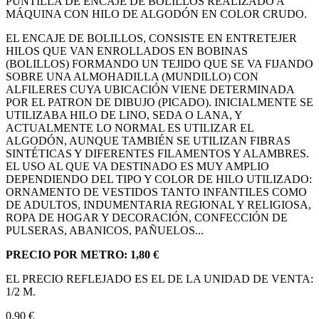
PUNTILLA DE ENCAJE DE BOLILLOS REALIZADO A
MÁQUINA CON HILO DE ALGODÓN EN COLOR CRUDO.
EL ENCAJE DE BOLILLOS, CONSISTE EN ENTRETEJER
HILOS QUE VAN ENROLLADOS EN BOBINAS
(BOLILLOS) FORMANDO UN TEJIDO QUE SE VA FIJANDO
SOBRE UNA ALMOHADILLA (MUNDILLO) CON
ALFILERES CUYA UBICACIÓN VIENE DETERMINADA
POR EL PATRON DE DIBUJO (PICADO). INICIALMENTE SE
UTILIZABA HILO DE LINO, SEDA O LANA, Y
ACTUALMENTE LO NORMAL ES UTILIZAR EL
ALGODÓN, AUNQUE TAMBIÉN SE UTILIZAN FIBRAS
SINTÉTICAS Y DIFERENTES FILAMENTOS Y ALAMBRES.
EL USO AL QUE VA DESTINADO ES MUY AMPLIO
DEPENDIENDO DEL TIPO Y COLOR DE HILO UTILIZADO:
ORNAMENTO DE VESTIDOS TANTO INFANTILES COMO
DE ADULTOS, INDUMENTARIA REGIONAL Y RELIGIOSA,
ROPA DE HOGAR Y DECORACIÓN, CONFECCIÓN DE
PULSERAS, ABANICOS, PAÑUELOS...
PRECIO POR METRO: 1,80 €
EL PRECIO REFLEJADO ES EL DE LA UNIDAD DE VENTA:
1/2 M.
0,90 €