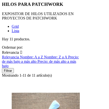
HILOS PARA PATCHWORK
EXPOSITOR DE HILOS UTILIZADOS EN
PROYECTOS DE PATCHWORK
Grid
Lista
Hay 11 productos.
Ordernar por:
Relevancia

Relevancia
Nombre: A a Z
Nombre: Z a A
Precio:
de más bajo a más alto
Precio: de más alto a más
bajo
Filtrar
Mostrando 1-11 de 11 artículo(s)